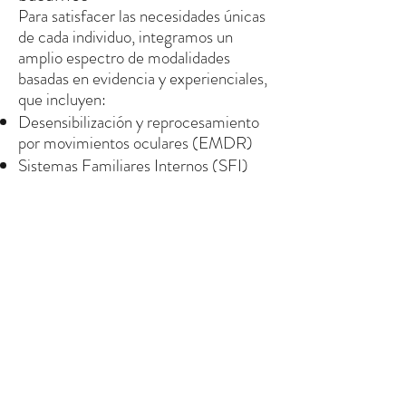
Para satisfacer las necesidades únicas
de cada individuo, integramos un
amplio espectro de modalidades
basadas en evidencia y experienciales,
que incluyen:
Desensibilización y reprocesamiento
por movimientos oculares (EMDR)
Sistemas Familiares Internos (SFI)
Hipnosis ericksoniana
Psicoterapia Dinámica Experiencial
Acelerada (AEDP)
Terapia Gestalt
Prácticas de atención plena y
consciencia
Terapia cognitivo-conductual (TCC)
Terapia Racional Emotiva Conductual
(TREC)
Terapia dialéctica conductual (DBT)