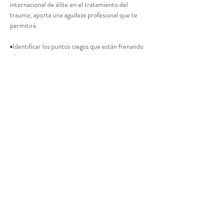
internacional de élite en el tratamiento del 
trauma; aporta una agudeza profesional que te 
permitirá:
▪️Identificar los puntos ciegos que están frenando 
el avance con tus pacientes.
▪️Realizar ajustes clínicos precisos basados en 
neurobiología y apego.
▪️Elevar tu seguridad profesional al transitar de la 
teoría a una práctica supervisada con rigor 
científico.
Mostrar más
Compartir este evento